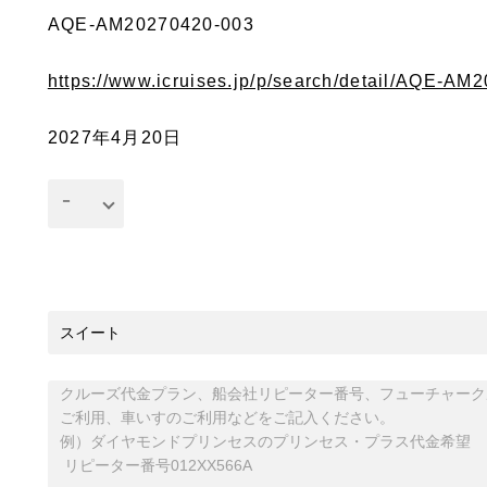
AQE-AM20270420-003
https://www.icruises.jp/p/search/detail/AQE-A
2027年4月20日