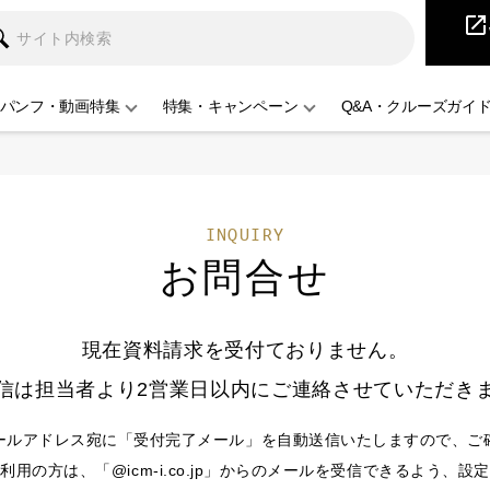
iCruise
open_in_new
パンフ・動画特集
特集・キャンペーン
Q&A・クルーズガイ
INQUIRY
お問合せ
現在資料請求を受付ておりません。
信は担当者より2営業日以内にご連絡させていただき
ールアドレス宛に「受付完了メール」を自動送信いたしますので、ご
用の方は、「@icm-i.co.jp」からのメールを受信できるよう、