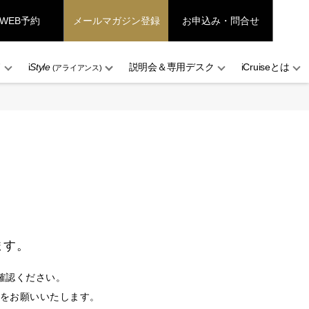
WEB予約
メールマガジン登録
お申込み・問合せ
ド
i
Style
説明会＆専用デスク
iCruiseとは
(アライアンス)
ます。
確認ください。
設定をお願いいたします。