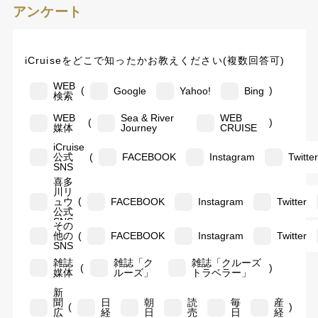
アンケート
iCruiseをどこで知ったかお教えください(複数回答可)
WEB
(
)
Google
Yahoo!
Bing
検索
WEB
Sea & River
WEB
(
)
媒体
Journey
CRUISE
iCruise
(
公式
FACEBOOK
Instagram
Twitte
SNS
喜多
川リ
(
ュウ
FACEBOOK
Instagram
Twitter
公式
SNS
その
(
他の
FACEBOOK
Instagram
Twitter
SNS
雑誌
雑誌「ク
雑誌「クルーズ
(
)
媒体
ルーズ」
トラベラー」
新
聞
日
朝
読
毎
産
(
)
広
経
日
売
日
経