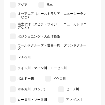
アジア
日本
オセアニア（オーストラリア・ニュージーラン
ドなど）
南太平洋（タヒチ・フィジー・ニューカレドニ
アなど）
ポジショニング・大西洋横断
ワールドクルーズ・世界一周・グランドクルー
ズ
ドナウ川
ライン川・マイン川・モーゼル川
ボルドー川
ドウロ川
ボルガ川（ロシア）
セーヌ川
ローヌ川・ソーヌ川
アマゾン川