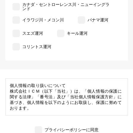
カナダ・セントローレンス川・ニューイングラ
ンド
イラワジ川・メコン川
パナマ運河
スエズ運河
キール運河
コリントス運河
個人情報の取り扱いについて
株式会社ＩＣＭ（以下「当社」）は、「個人情報の保護に
関する法律」「番号法」及び「当社個人情報保護方針」に
基づき、個人情報を以下のようにお取扱し、保護に努めて
おります。
1. 当社の保有する個人情報
(1) 当社は、お客様がご旅行の申込等にあたり当社に提供
プライバシーポリシーに同意
いただいた個人情報の一部を個人データとして保有