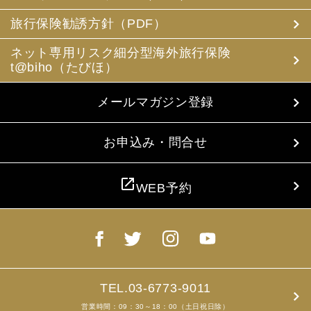
(3) 当社は、旅行中に疾病・事故等があった場合に備え、
お客様の旅行中の連絡先の方の個人情報をお伺いすること
旅行保険勧誘方針（PDF）
があります。この個人情報は、お客様に疾病等があった場
合で連絡先の方へ連絡の必要があると当社が認めた場合に
ネット専用リスク細分型海外旅行保険
使用させていただきます。お客様は、連絡先の方の個人情
t@biho（たびほ）
報を当社らに提供することについて連絡先の方の同意を得
るものとします。
メールマガジン登録
4. お客様個人情報の収集・利用について
当社は、お客様の個人情報を収集、利用するにあたり、以
下の取扱いをしておりますことを予めご承知おき願いま
お申込み・問合せ
す。
(1) 収集目的、利用範囲をパンフレット、お申込書に明示
し、同意を得ます。
open_in_new
WEB予約
(2) お客様の同意がない限り、収集目的以外に使用いたし
ません。
(3) 預託、第三者提供する場合は、予めその旨をお知らせ
し、同意を得ます。
(4) お客様が未成年者の場合、親権者の同意を得ます。
(5) 今後のお客様のご旅行申込みを簡素化するため、ま
た、お申込のあった旅行の手配及び旅程の管理のために、
以下の当社のグループ企業とお客様情報を共有する場合が
TEL.03-6773-9011
ありますが、厳重に管理・保管いたします。
営業時間：09：30～18：00（土日祝日除）
(6) お申込、資料のご請求等において、お客様が当社にご