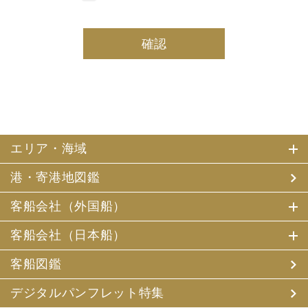
しております。
(2) 当社は、採用・求人応募者及び、当社で就業する社員
の個人情報を個人データとして保有しております。
(3) 当社は、当社で就業する社員及び社員の扶養親族、及
び当社が支払調書等を作成する継続的契約関係のある個人
の個人番号（マイナンバー）を個人データとして保有して
おります。
2. お客様個人情報の利用目的
(1) 当社及び当社の代理旅行業者（以下、「当社ら」とい
います。）は、お客様がご旅行の申込みの際にお申出いた
エリア・海域
だいた個人情報についてお客様との連絡のために利用させ
ていただくほか、お客様がお申込みいただいた旅行におい
港・寄港地図鑑
て運送・宿泊機関等（主要な運送・宿泊機関等について契
約書面に記載されています）の提供する旅行サービスの手
配及びそれらのサービスの受領のための手続、また旅行代
客船会社（外国船）
金の支払のための手続に必要な範囲内で利用させていただ
きます。
客船会社（日本船）
その他、当社は、
(1) 当社及び当社の提携する企業の商品やサービス、キャ
客船図鑑
ンペーンのご案内
(2) 旅行参加後のご意見やご感想の提供のお願い
デジタルパンフレット特集
(3) アンケートのお願い