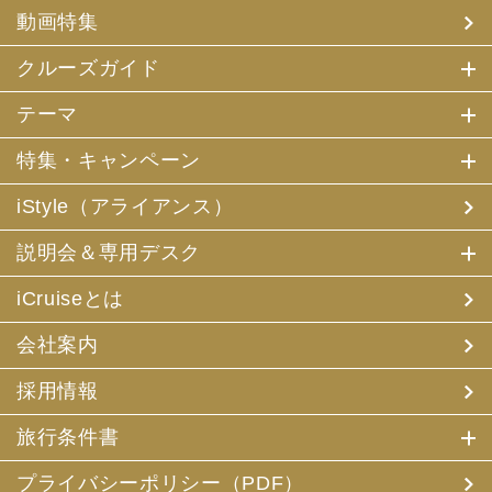
(4) 特典サービスの提供
動画特集
(5) 統計資料の作成
にお客様の個人情報を利用させていただくことがありま
す。
クルーズガイド
(2) 当社は、採用・求人応募者が当社にお申出いただいた
テーマ
個人情報について、本人確認、本人との連絡その他、採
用・求人の業務に必要な範囲内で利用させていただきま
特集・キャンペーン
す。
iStyle（アライアンス）
3. お客様個人情報の第三者への提供
(1) 当社は、お申込みいただいた旅行サービスの手配及び
説明会＆専用デスク
それらのサービスの受領のための手続に必要な範囲内、ま
たは当社の旅行契約上の責任、事故時の費用等を担保する
保険の手続き上必要な範囲内で、それら運送・宿泊機関、
iCruiseとは
保険会社等に対し、お客様の氏名、性別、年齢、住所、電
話番号またはメールアドレス、パスポート番号、クレジッ
会社案内
トカード番号を電磁的方法等で送付することにより提供い
たします。
採用情報
(2) 当社は、旅行先でのお客様のお買い物等の便宜のた
め、当社の保有するお客様の個人データを土産物店に提供
旅行条件書
することがあります。この場合、お客様の氏名、パスポー
ト番号及び搭乗される航空便名等に係る個人データを、予
め電磁的方法等で送付することによって提供いたします。
プライバシーポリシー（PDF）