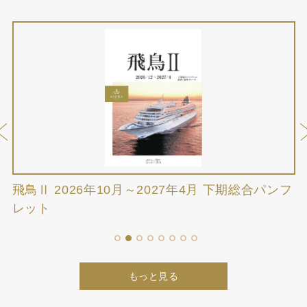
ン
飛鳥Ⅱ 2026年10月～2027年4月 下期総合パンフ
飛
レット
1
2
3
4
5
6
7
8
もっと見る