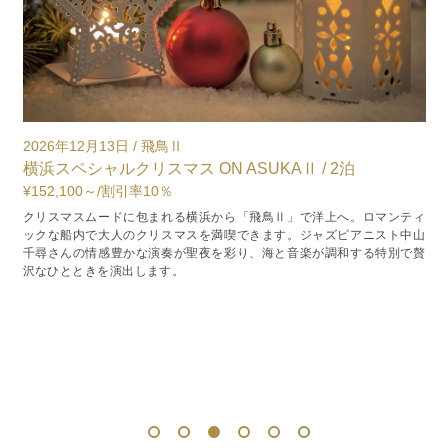
2026年12月13日 / 飛鳥Ⅱ
2
横浜スペシャルクリスマス ON ASUKAⅡ / 2泊
¥152,100～
/割引率10％
¥
で
クリスマスムードに包まれる横浜から「飛鳥Ⅱ」で洋上へ。ロマンティ
景
ックな船内で大人のクリスマスを満喫できます。ジャズピアニスト中山
千尋さんの情感豊かな演奏が聖夜を彩り、海と音楽が調和する特別で贅
沢なひとときを演出します。
客
1
2
3
4
5
6