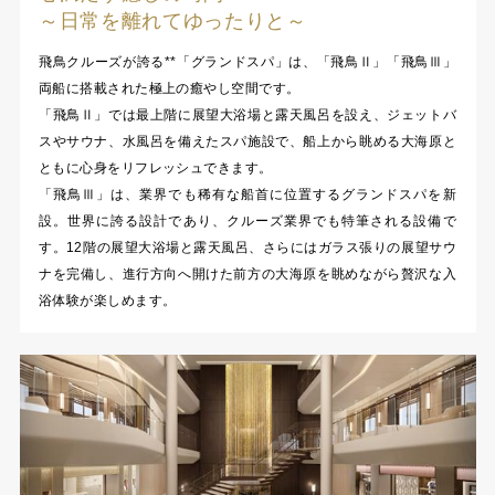
～日常を離れてゆったりと～
飛鳥クルーズが誇る**「グランドスパ」は、「飛鳥Ⅱ」「飛鳥Ⅲ」
両船に搭載された極上の癒やし空間です。
「飛鳥Ⅱ」では最上階に展望大浴場と露天風呂を設え、ジェットバ
スやサウナ、水風呂を備えたスパ施設で、船上から眺める大海原と
ともに心身をリフレッシュできます。
「飛鳥Ⅲ」は、業界でも稀有な船首に位置するグランドスパを新
設。世界に誇る設計であり、クルーズ業界でも特筆される設備で
す。12階の展望大浴場と露天風呂、さらにはガラス張りの展望サウ
ナを完備し、進行方向へ開けた前方の大海原を眺めながら贅沢な入
浴体験が楽しめます。