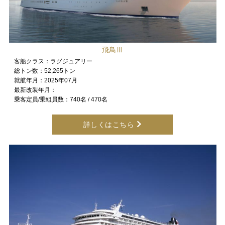
飛鳥Ⅲ
客船クラス：
ラグジュアリー
総トン数：
52,265トン
就航年月：
2025年07月
最新改装年月：
乗客定員/乗組員数：
740名 / 470名
詳しくはこちら