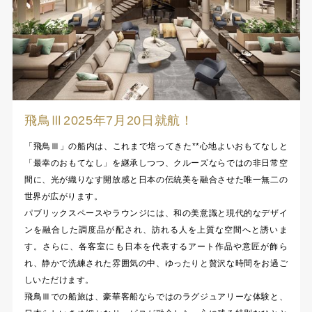
飛鳥Ⅲ2025年7月20日就航！
「飛鳥Ⅲ」の船内は、これまで培ってきた**心地よいおもてなしと
「最幸のおもてなし」を継承しつつ、クルーズならではの非日常空
間に、光が織りなす開放感と日本の伝統美を融合させた唯一無二の
世界が広がります。
パブリックスペースやラウンジには、和の美意識と現代的なデザイ
ンを融合した調度品が配され、訪れる人を上質な空間へと誘いま
す。さらに、各客室にも日本を代表するアート作品や意匠が飾ら
れ、静かで洗練された雰囲気の中、ゆったりと贅沢な時間をお過ご
しいただけます。
飛鳥Ⅲでの船旅は、豪華客船ならではのラグジュアリーな体験と、