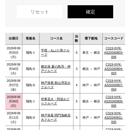
泊
出港日
客船名
コース名
乗下船地
コースコード
数
2026年08
C019-NYK-
竿燈・ねぶた祭クル
月03日
飛鳥Ⅱ
6
東京 ～ 横浜
AS20260803-
ーズ
(月)
006
2026年08
C019-NYK-
横浜発 夏の鳥羽・神
月04日
飛鳥Ⅲ
3
横浜 ～ 神戸
A320260804-
戸クルーズ
(火)
003
2026年08
C019-NYK-
神戸発着 館山湾花火
月07日
飛鳥Ⅲ
4
神戸 ～ 神戸
A320260807-
クルーズ
(金)
004
2026年08
C019-NYK-
伊東花火・阿波おど
月09日
飛鳥Ⅱ
5
横浜 ～ 横浜
AS20260809-
りクルーズ
(日)
005
2026年08
C019-NYK-
神戸発着 関門海峡花
月11日
飛鳥Ⅲ
5
神戸 ～ 神戸
A320260811-
火クルーズ
(火)
005
2026年08
C019-NYK-