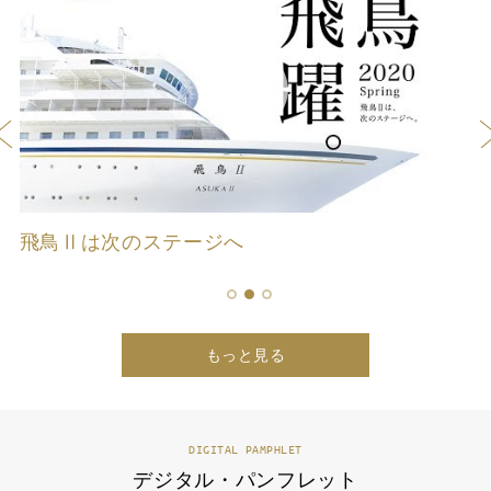
旅
飛鳥Ⅱは次のステージへ
飛
1
2
3
もっと見る
DIGITAL PAMPHLET
デジタル・パンフレット