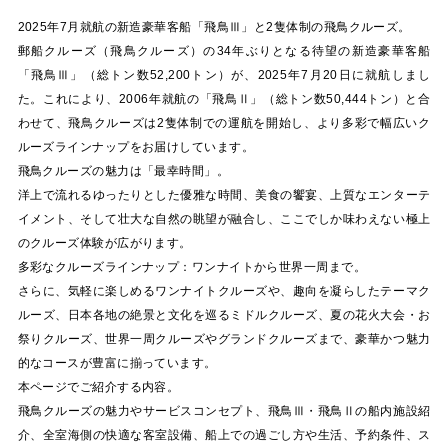
2025年7月就航の新造豪華客船「飛鳥Ⅲ」と2隻体制の飛鳥クルーズ。
郵船クルーズ（飛鳥クルーズ）の34年ぶりとなる待望の新造豪華客船
「飛鳥Ⅲ」（総トン数52,200トン）が、2025年7月20日に就航しまし
た。これにより、2006年就航の「飛鳥Ⅱ」（総トン数50,444トン）と合
わせて、飛鳥クルーズは2隻体制での運航を開始し、より多彩で幅広いク
ルーズラインナップをお届けしています。
飛鳥クルーズの魅力は「最幸時間」。
洋上で流れるゆったりとした優雅な時間、美食の饗宴、上質なエンターテ
イメント、そして壮大な自然の眺望が融合し、ここでしか味わえない極上
のクルーズ体験が広がります。
多彩なクルーズラインナップ：ワンナイトから世界一周まで。
さらに、気軽に楽しめるワンナイトクルーズや、趣向を凝らしたテーマク
ルーズ、日本各地の絶景と文化を巡るミドルクルーズ、夏の花火大会・お
祭りクルーズ、世界一周クルーズやグランドクルーズまで、豪華かつ魅力
的なコースが豊富に揃っています。
本ページでご紹介する内容。
飛鳥クルーズの魅力やサービスコンセプト、飛鳥Ⅲ・飛鳥Ⅱの船内施設紹
介、全室海側の快適な客室設備、船上での過ごし方や生活、予約条件、ス