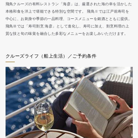
飛鳥クルーズの有料レストラン「海彦」は、厳選された海の幸を活かした
本格和食を洋上で堪能できる特別な空間です。 飛鳥Ⅱでは江戸前寿司を
中心に、お刺身や季節の一品料理、コースメニューを銘酒とともに提供。
飛鳥Ⅲでは「寿司割烹 海彦」として進化し、寿司に加え、割烹料理の上
質な技と旬の味覚を融合した多彩なメニューをお楽しみいただけます。
クルーズライフ（船上生活）／ご予約条件