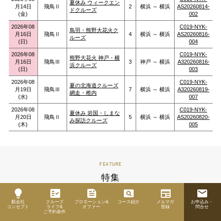
夏休み ウィークエン
月14日
飛鳥Ⅱ
2
横浜 ～ 横浜
AS20260814-
ドクルーズ
(金)
002
2026年08
C019-NYK-
鳥羽・熊野大花火ク
月16日
飛鳥Ⅱ
4
横浜 ～ 横浜
AS20260816-
ルーズ
(日)
004
2026年08
C019-NYK-
熊野大花火 神戸・横
月16日
飛鳥Ⅲ
3
神戸 ～ 横浜
A320260816-
浜クルーズ
(日)
003
2026年08
C019-NYK-
夏の北海道クルーズ
月19日
飛鳥Ⅲ
7
横浜 ～ 横浜
A320260819-
網走・稚内
(水)
007
2026年08
C019-NYK-
夏休み 岩国・しまな
月20日
飛鳥Ⅱ
5
横浜 ～ 横浜
AS20260820-
み探訪クルーズ
(木)
005
FEATURE
特集
lightbulb
fact_check
feed
pageview
newspaper
email
船会社
クルーズ
プロモーション&
コース紹介
メルマガ
お申込み・
コンセプト
ライフ&
オファー
登録
問合せ
ご予約条件