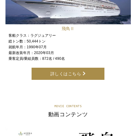
飛鳥Ⅱ
客船クラス：
ラグジュアリー
総トン数：
50,444トン
就航年月：
1990年07月
最新改装年月：
2020年03月
乗客定員/乗組員数：
872名 / 490名
詳しくはこちら
MOVIE CONTENTS
動画コンテンツ